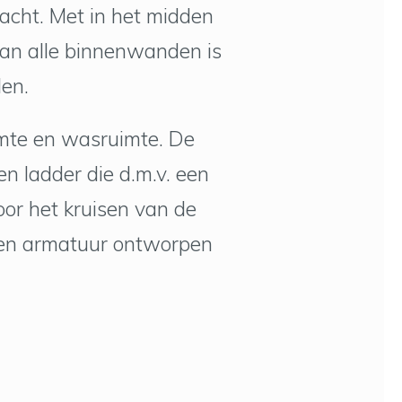
racht. Met in het midden
van alle binnenwanden is
len.
imte en wasruimte. De
n ladder die d.m.v. een
or het kruisen van de
 een armatuur ontworpen